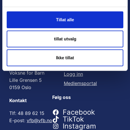
Nyttige lenker:
l
g
Meld deg på nyhetsbrev
Tillat alle
Bli medlem
Engasjer deg
tillat utvalg
Gi en gave
Ikke tillat
Adresse
For medlemmer
Voksne for Barn
Logg inn
Lille Grensen 5
Medlemsportal
0159 Oslo
Følg oss
Kontakt
Facebook
Tlf: 48 89 62 15
TikTok
E-post:
vfb@vfb.no
Instagram