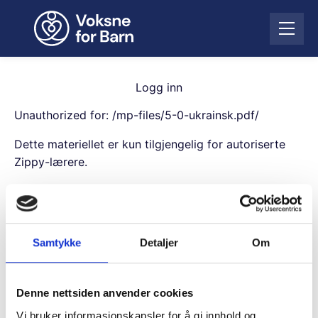
H
o
Å
p
p
p
n
t
e
i
Logg inn
m
l
e
Unauthorized for:
/mp-files/5-0-ukrainsk.pdf/
i
n
n
Dette materiellet er kun tilgjengelig for autoriserte
y
n
Zippy-lærere.
h
o
Username
l
d
Samtykke
Detaljer
Om
Password
Denne nettsiden anvender cookies
Remember Me
Vi bruker informasjonskapsler for å gi innhold og