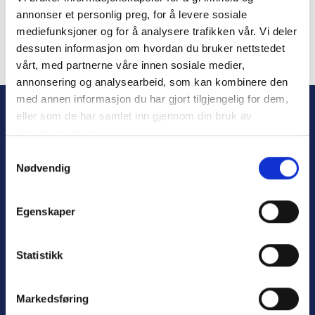
annonser et personlig preg, for å levere sosiale
mediefunksjoner og for å analysere trafikken vår. Vi deler
dessuten informasjon om hvordan du bruker nettstedet
vårt, med partnerne våre innen sosiale medier,
Forgot Password
annonsering og analysearbeid, som kan kombinere den
med annen informasjon du har gjort tilgjengelig for dem,
eller som de har samlet inn gjennom din bruk av
tjenestene deres.
S
Nødvendig
a
m
t
Egenskaper
y
Personvern
k
Varsling
k
Statistikk
e
v
Markedsføring
a