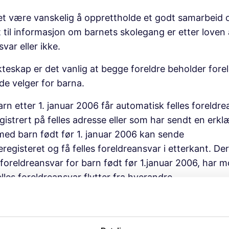
et være vanskelig å opprettholde et godt samarbeid
t til informasjon om barnets skolegang er etter love
var eller ikke.
teskap er det vanlig at begge foreldre beholder fore
e velger for barna.
rn etter 1. januar 2006 får automatisk felles foreld
gistrert på felles adresse eller som har sendt en erk
 med barn født før 1. januar 2006 kan sende
registeret og få felles foreldreansvar i etterkant. De
foreldreansvar for barn født før 1.januar 2006, har m
es foreldreansvar flytter fra hverandre
mindre det sendes melding til folkeregisteret om at 
or sammen når farskapet etableres, har moren foreld