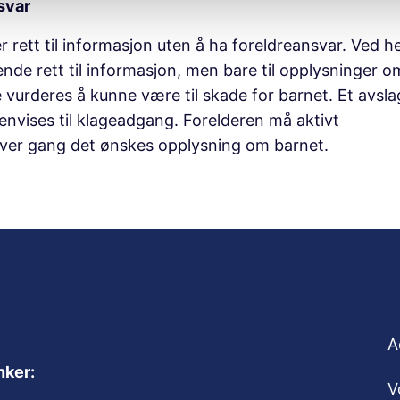
svar
r rett til informasjon uten å ha foreldreansvar. Ved 
de rett til informasjon, men bare til opplysninger o
e vurderes å kunne være til skade for barnet. Et avsl
 henvises til klageadgang. Forelderen må aktivt
hver gang det ønskes opplysning om barnet.
A
nker:
V