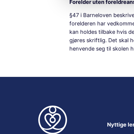
Forelder uten foreldrean
l
g
§47 i Barneloven beskrive
forelderen har vedkommen
kan holdes tilbake hvis d
gjøres skriftlig. Det skal
henvende seg til skolen 
Nyttige le