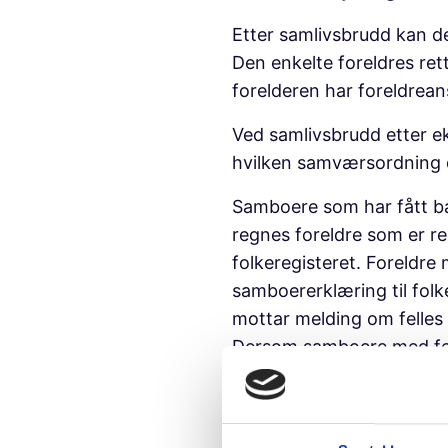
Etter samlivsbrudd kan d
Den enkelte foreldres ret
forelderen har foreldreans
Ved samlivsbrudd etter ek
hvilken samværsordning d
Samboere som har fått ba
regnes foreldre som er re
folkeregisteret. Foreldre
samboererklæring til folke
mottar melding om felles 
Dersom samboere med fell
opprettholdes dette med 
skal ha foreldreansvar.
Dersom foreldrene ikke b