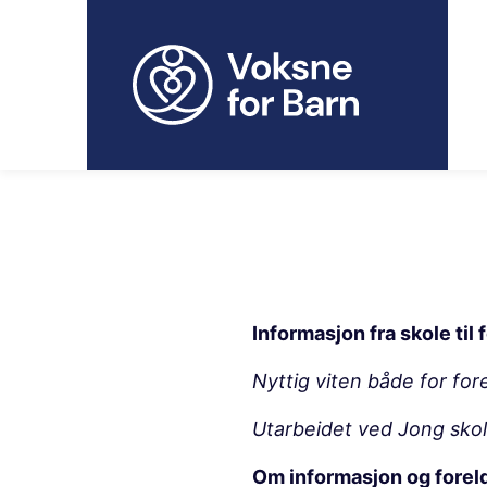
H
o
p
p
t
i
l
i
n
n
h
o
Informasjon fra skole til
l
d
Nyttig viten både for for
Utarbeidet ved Jong sko
Om informasjon og forel