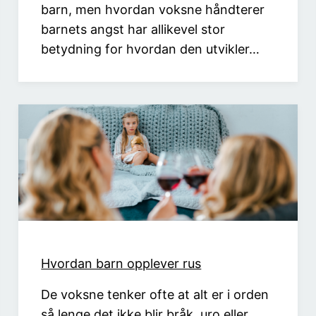
barn, men hvordan voksne håndterer
barnets angst har allikevel stor
betydning for hvordan den utvikler…
Hvordan barn opplever rus
De voksne tenker ofte at alt er i orden
så lenge det ikke blir bråk, uro eller