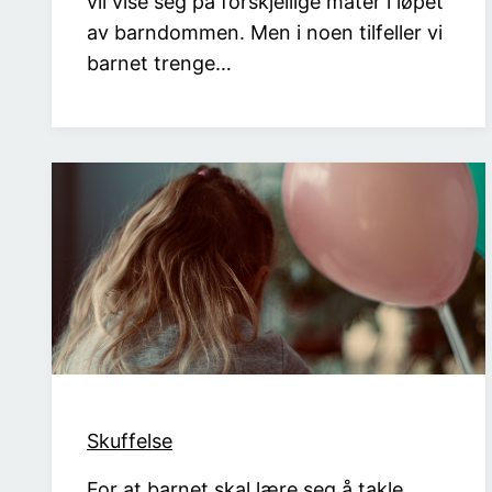
vil vise seg på forskjellige måter i løpet
av barndommen. Men i noen tilfeller vi
barnet trenge…
Skuffelse
For at barnet skal lære seg å takle