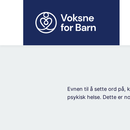
H
o
p
p
t
i
l
i
n
n
h
o
Evnen til å sette ord på,
l
psykisk helse. Dette er 
d