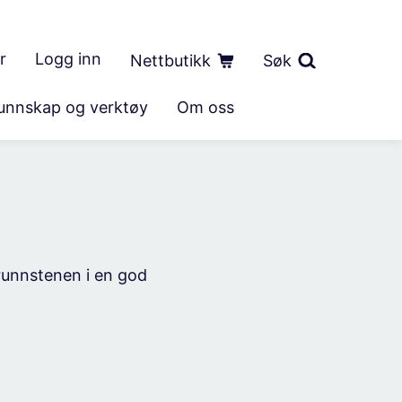
r
Logg inn
Nettbutikk
Søk
unnskap og verktøy
Om oss
grunnstenen i en god