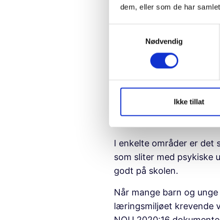
dem, eller som de har samlet
I mange kommuner regnes 
Dette gjør at barnetrygde
S
behandlingstider. Det kan
Nødvendig
a
m
t
Styrking av levekårsutsa
y
k
Likeverdige tjenester bety
k
Ikke tillat
De siste årene har vi set
e
byområder, og at andelen 
v
a
I enkelte områder er det 
l
som sliter med psykiske u
g
godt på skolen.
Når mange barn og unge sl
læringsmiljøet krevende v
NOU 2020:16 dokumenterer 