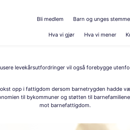
Bli medlem
Barn og unges stemme
Hva vi gjør
Hva vi mener
K
usere levekårsutfordringer vil også forebygge utenf
 vokst opp i fattigdom dersom barnetrygden hadde vær
onomien til bykommuner og støtten til barnefamiliene 
mot barnefattigdom.