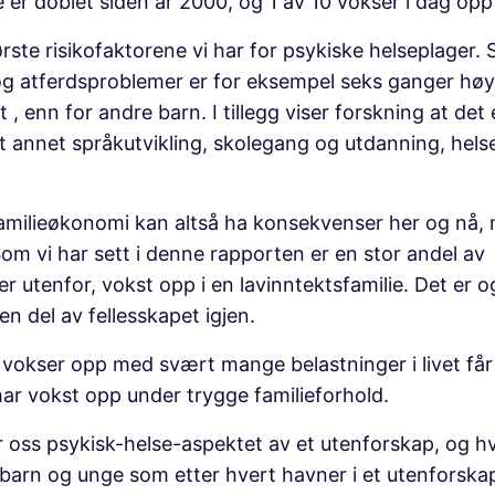
e er doblet siden år 2000, og 1 av 10 vokser i dag opp 
rste risikofaktorene vi har for psykiske helseplager.
 og atferdsproblemer er for eksempel seks ganger hø
, enn for andre barn. I tillegg viser forskning at det
t annet språkutvikling, skolegang og utdanning, helse
amilieøkonomi kan altså ha konsekvenser her og nå,
 Som vi har sett i denne rapporten er en stor andel av
 utenfor, vokst opp i en lavinntektsfamilie. Det e
en del av fellesskapet igjen.
vokser opp med svært mange belastninger i livet får 
ar vokst opp under trygge familieforhold.
for oss psykisk-helse-aspektet av et utenforskap, og h
arn og unge som etter hvert havner i et utenforskap 