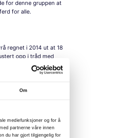
nde for denne gruppen at
rd for alle.
rå regnet i 2014 ut at 18
ustert opp i tråd med
erligere noe for barn
 effekt for de barna som
Om
 at de selv ikke merket
iale mediefunksjoner og for å
are barna ikke faller
 med partnerne våre innen
u har gjort tilgjengelig for