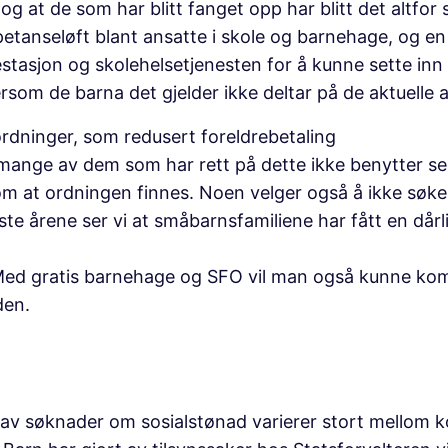
og at de som har blitt fanget opp har blitt det altfor 
etanseløft blant ansatte i skole og barnehage, og en
stasjon og skolehelsetjenesten for å kunne sette inn t
ersom de barna det gjelder ikke deltar på de aktuelle
dninger, som redusert foreldrebetaling
 mange av dem som har rett på dette ikke benytter s
 om at ordningen finnes. Noen velger også å ikke søk
te årene ser vi at småbarnsfamiliene har fått en dår
Med gratis barnehage og SFO vil man også kunne kom
den.
av søknader om sosialstønad varierer stort mellom