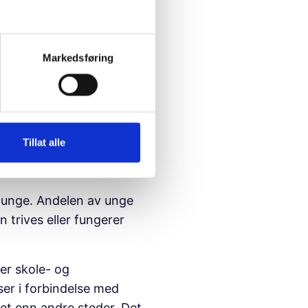
egning av sosialhjelp.
andlingsfeil, og lange
Markedsføring
passet den enkeltes behov.
Tillat alle
r hopet seg opp i enkelte
en av landet.
g unge. Andelen av unge
 trives eller fungerer
er skole- og
ser i forbindelse med
et enn andre steder. Det