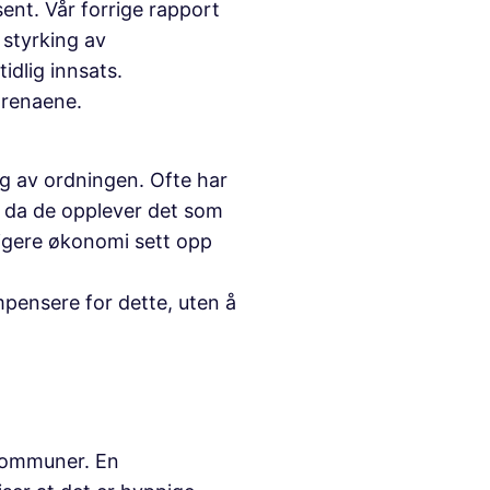
sent. Vår forrige rapport
 styrking av
idlig innsats.
 arenaene.
eg av ordningen. Ofte har
e da de opplever det som
ligere økonomi sett opp
pensere for dette, uten å
 kommuner. En