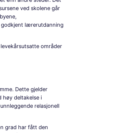
essursene ved skolene går
 byene,
 godkjent lærerutdanning
 i levekårsutsatte områder
omme. Dette gjelder
 høy deltakelse i
runnleggende relasjonell
en grad har fått den