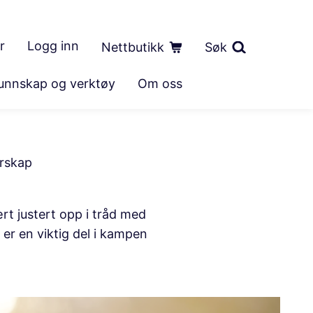
r
Logg inn
Nettbutikk
Søk
unnskap og verktøy
Om oss
orskap
t justert opp i tråd med
er en viktig del i kampen