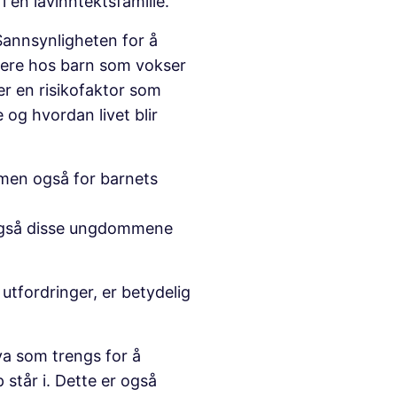
i en lavinntektsfamilie.
 Sannsynligheten for å
yere hos barn som vokser
 er en risikofaktor som
 og hvordan livet blir
 men også for barnets
r også disse ungdommene
utfordringer, er betydelig
va som trengs for å
står i. Dette er også