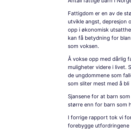
Antall fattige barn i Norg
Fattigdom er en av de stø
utvikle angst, depresjon
opp i økonomisk utsatthet 
kan få betydning for blan
som voksen.
Å vokse opp med dårlig f
muligheter videre i livet.
de ungdommene som faller
som sliter mest med å bli 
Sjansene for at barn som 
større enn for barn som h
I forrige rapport tok vi 
forebygge utfordringene b