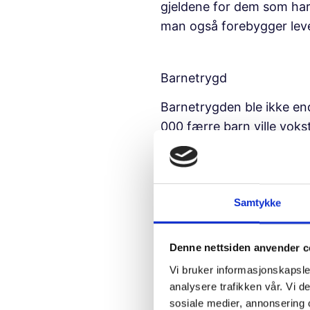
gjeldene for dem som har 
man også forebygger leve
Barnetrygd
Barnetrygden ble ikke end
000 færre barn ville vok
prisveksten. I dag er tall
I 2019 så vi en liten økni
under 6 år. Dette er et ste
Samtykke
trenger det aller mest. 
er de som har sakket mest 
Denne nettsiden anvender c
økonomi med årene. De som
Vi bruker informasjonskapsler
konsekvensene av det før 
analysere trafikken vår. Vi 
utenfor er det derfor vik
sosiale medier, annonsering 