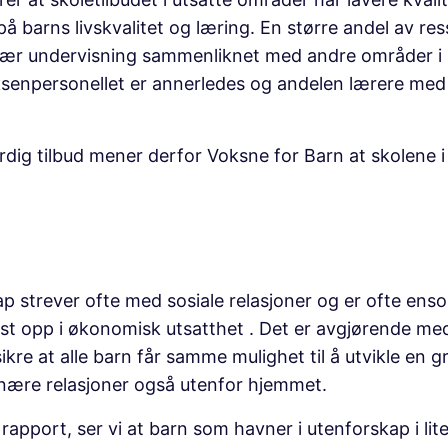
på barns livskvalitet og læring. En større andel av r
inær undervisning sammenliknet med andre områder i
enpersonellet er annerledes og andelen lærere med
everdig tilbud mener derfor Voksne for Barn at skolene
p strever ofte med sosiale relasjoner og er ofte ens
st opp i økonomisk utsatthet . Det er avgjørende med
kre at alle barn får samme mulighet til å utvikle en g
nære relasjoner også utenfor hjemmet.
 rapport, ser vi at barn som havner i utenforskap i lit