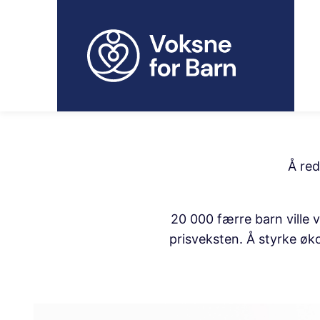
H
o
p
p
t
i
l
i
n
Å red
n
h
o
20 000 færre barn ville
l
prisveksten. Å styrke øk
d