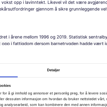
vokst opp i lavinntekt. Likevel vil det være avgjøre
kårsutfordringer gjennom å sikre grunnleggende velfe
ret i årene mellom 1996 og 2019. Statistisk sentralby
st opp i fattigdom dersom barnetrygden hadde vært j
et anslått til å være mellom 20–25 000.
ng i barnetrygden for alle barn, og i 2020 økte den ytt
g i riktig retning, samtidig er det ikke nok til å få en
Detaljer
Selv om småbarnsfamiliene
akterut, får ikke alle familier bedre
ookies
 selv har vokst opp i en lavinntektsfamilie forteller
 for å gi innhold og annonser et personlig preg, for å levere sos
de var i 10–12-årsalderen. For å sikre at de mest sårb
deler dessuten informasjon om hvordan du bruker nettstedet vårt,
tig at barnetrygden økes for hele aldersspennet.
og analysearbeid, som kan kombinere den med annen informasjon d