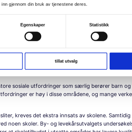
 inn gjennom din bruk av tjenestene deres.
barnetrygd som en del av inntektsgrunnlaget for ber
n ofte avkortes til dem som trenger den aller mest. h
 få store konsekvenser for et barn.
Egenskaper
Statistikk
tte områder
r ikke like tjenester, men at tjenestene skal være til
tillat utvalg
t en utvikling der de største levekårsutfordringene ha
barnefamilier med lavinntekt er større her enn i rest
store sosiale utfordringer som særlig berører barn o
tfordringer er høy i disse områdene, og mange verken
iter, kreves det ekstra innsats av skolene. Samtidig 
ed noen skoler. By- og levekårsutvalgets undersøkel
at skoletilbudet i utsatte områder har lavere kvalit