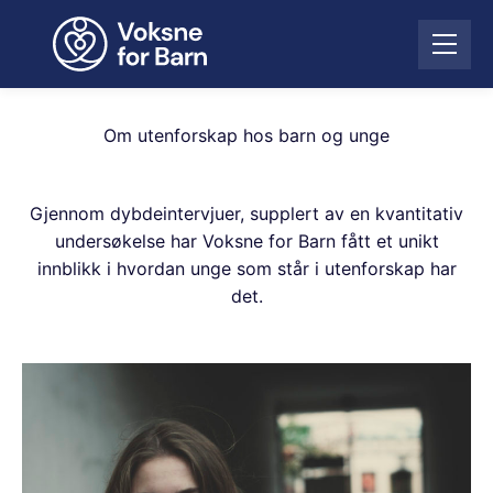
H
o
Å
p
p
p
n
t
e
i
Om utenforskap hos barn og unge
m
l
e
i
n
n
Gjennom dybdeintervjuer, supplert av en kvantitativ
y
n
undersøkelse har Voksne for Barn fått et unikt
h
innblikk i hvordan unge som står i utenforskap har
o
det.
l
d