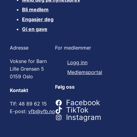
Bli medlem
Engasjer deg
Gi en gave
Adresse
For medlemmer
Voksne for Barn
Logg inn
Lille Grensen 5
Medlemsportal
0159 Oslo
Følg oss
Kontakt
Facebook
Tlf: 48 89 62 15
TikTok
E-post:
vfb@vfb.no
Instagram