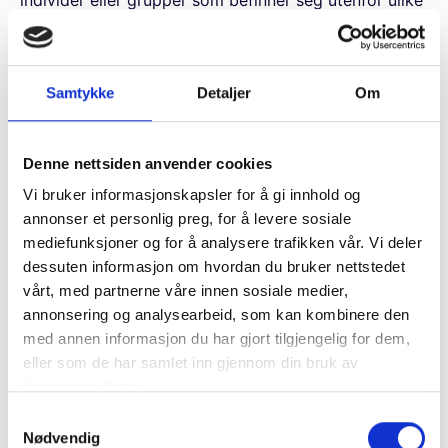
arenaer eller fellesskap i samfunnet vårt. 10,7 prosent
av unge under 30 år utenfor arbeid, utdanning og
arbeidsrettede tiltak i 2019.1 Men som denne
Samtykke
Detaljer
Om
rapporten viser er mørketallene store. Internasjonalt
omtales gruppen gjerne som NEETs (Not in
Employment, Education or Traning).
Denne nettsiden anvender cookies
I følge OCED-rapporten
Investing in Youth: Norway
Vi bruker informasjonskapsler for å gi innhold og
ser det ut til å være vanskeligere for norske
annonser et personlig preg, for å levere sosiale
ungdommer å komme inn igjen, enn for ungdommer i
mediefunksjoner og for å analysere trafikken vår. Vi deler
andre land (OECD, 2018). Norske NEET-ere sliter mer
dessuten informasjon om hvordan du bruker nettstedet
enn unge i samme situasjon i andre land i den
vårt, med partnerne våre innen sosiale medier,
økonomiske samarbeidsorganisasjonen. For mange
annonsering og analysearbeid, som kan kombinere den
med annen informasjon du har gjort tilgjengelig for dem,
blir utenforskapet permanent. Rapporten peker også
eller som de har samlet inn gjennom din bruk av
på at innvandrerungdom, har dobbelt så stor risiko
tjenestene deres.
for å havne i kategorien NEET enn norskfødte
ungdommer.
S
Nødvendig
a