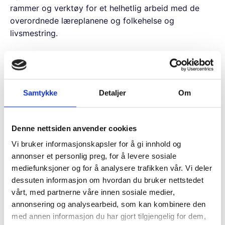
rammer og verktøy for et helhetlig arbeid med de
overordnede læreplanene og folkehelse og
livsmestring.
Vi bidrar med fagressurser til å øke kompetansen hos
ansatte for å jobbe med psykisk helse, livsmestring
og inkludering.
Samtykke
Detaljer
Om
Både ungdoms- og videregående skoler er aktuelle.
Skolene trenger bare å melde interesse så vil vi gi
Denne nettsiden anvender cookies
dem opplæring i form av en workshop over to dager,
Vi bruker informasjonskapsler for å gi innhold og
vi holder også en opplæring workshop for alle
annonser et personlig preg, for å levere sosiale
ansatte på skolen på tre timer.
mediefunksjoner og for å analysere trafikken vår. Vi deler
Drømmeskolen
er utviklet og utprøvd av Voksne for
dessuten informasjon om hvordan du bruker nettstedet
Barn i tett samarbeid med elever, lærere, rådgivere,
vårt, med partnerne våre innen sosiale medier,
skoleledere og helsesykepleiere.
annonsering og analysearbeid, som kan kombinere den
med annen informasjon du har gjort tilgjengelig for dem,
Drømmeskolen
skal skape et læringsmiljø hvor