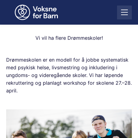
H
o
Å
p
p
p
n
t
e
i
Vi vil ha flere Drømmeskoler!
m
l
e
i
n
n
Drømmeskolen er en modell for å jobbe systematisk
y
n
med psykisk helse, livsmestring og inkludering i
h
ungdoms- og videregående skoler. Vi har løpende
o
rekruttering og planlagt workshop for skolene 27.–28.
l
april.
d