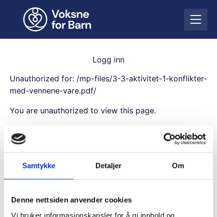
H
o
Å
p
p
p
n
t
e
i
Logg inn
m
l
e
Unauthorized for:
/mp-files/3-3-aktivitet-1-konflikter-
i
n
n
med-vennene-vare.pdf/
y
n
You are unauthorized to view this page.
h
o
Username
l
d
Samtykke
Detaljer
Om
Password
Denne nettsiden anvender cookies
Remember Me
Vi bruker informasjonskapsler for å gi innhold og