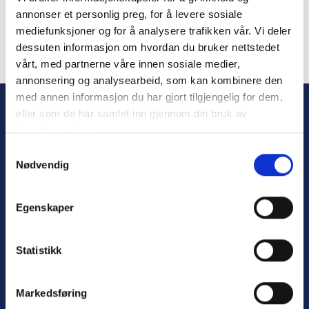
annonser et personlig preg, for å levere sosiale
mediefunksjoner og for å analysere trafikken vår. Vi deler
dessuten informasjon om hvordan du bruker nettstedet
vårt, med partnerne våre innen sosiale medier,
Forgot Password
annonsering og analysearbeid, som kan kombinere den
med annen informasjon du har gjort tilgjengelig for dem,
eller som de har samlet inn gjennom din bruk av
tjenestene deres.
S
Nødvendig
a
m
t
Egenskaper
y
Personvern
k
Varsling
k
Statistikk
e
v
Markedsføring
a