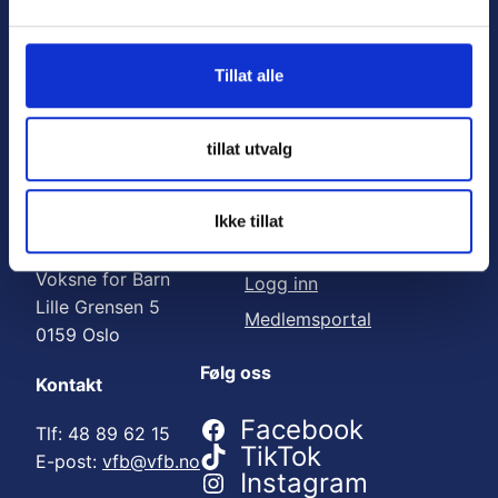
Nyttige lenker:
l
g
Meld deg på nyhetsbrev
Tillat alle
Bli medlem
Engasjer deg
tillat utvalg
Gi en gave
Ikke tillat
Adresse
For medlemmer
Voksne for Barn
Logg inn
Lille Grensen 5
Medlemsportal
0159 Oslo
Følg oss
Kontakt
Facebook
Tlf: 48 89 62 15
TikTok
E-post:
vfb@vfb.no
Instagram