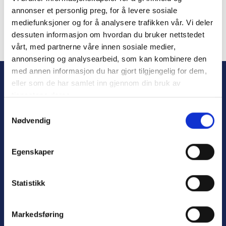
annonser et personlig preg, for å levere sosiale
mediefunksjoner og for å analysere trafikken vår. Vi deler
dessuten informasjon om hvordan du bruker nettstedet
vårt, med partnerne våre innen sosiale medier,
Forgot Password
annonsering og analysearbeid, som kan kombinere den
med annen informasjon du har gjort tilgjengelig for dem,
eller som de har samlet inn gjennom din bruk av
tjenestene deres.
S
Nødvendig
a
m
t
Egenskaper
y
Personvern
k
Varsling
k
Statistikk
e
v
Markedsføring
a