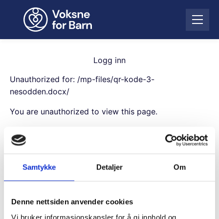
H
o
Å
p
p
p
n
t
e
i
Logg inn
m
l
e
Unauthorized for:
/mp-files/qr-kode-3-
i
n
n
nesodden.docx/
y
n
You are unauthorized to view this page.
h
o
Username
l
d
Samtykke
Detaljer
Om
Password
Denne nettsiden anvender cookies
Remember Me
Vi bruker informasjonskapsler for å gi innhold og