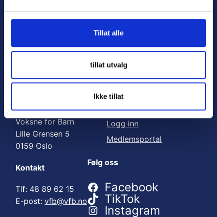
Nyttige lenker:
l
g
Meld deg på nyhetsbrev
Tillat alle
Bli medlem
Engasjer deg
tillat utvalg
Gi en gave
Ikke tillat
Adresse
For medlemmer
Voksne for Barn
Logg inn
Lille Grensen 5
Medlemsportal
0159 Oslo
Følg oss
Kontakt
Facebook
Tlf: 48 89 62 15
TikTok
E-post:
vfb@vfb.no
Instagram