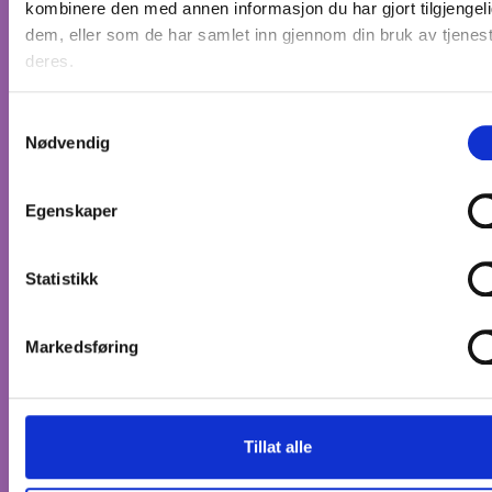
kombinere den med annen informasjon du har gjort tilgjengeli
dem, eller som de har samlet inn gjennom din bruk av tjenes
deres.
S
Hva mener barn og unge
Nødvendig
a
Ungdom om å bo alene
m
t
Egenskaper
Om å flytte hjemmefra som ungdom. også
y
om du ikke har et ressurssterkt hjem i
k
ryggen.
k
Statistikk
e
v
Markedsføring
a
l
g
Tillat alle