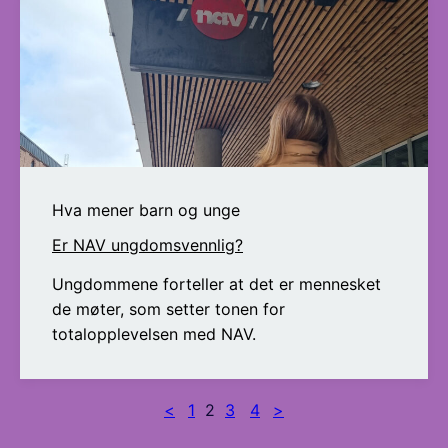
Hva mener barn og unge
Er NAV ungdomsvennlig?
Ungdommene forteller at det er mennesket
de møter, som setter tonen for
totalopplevelsen med NAV.
<
1
2
3
4
>