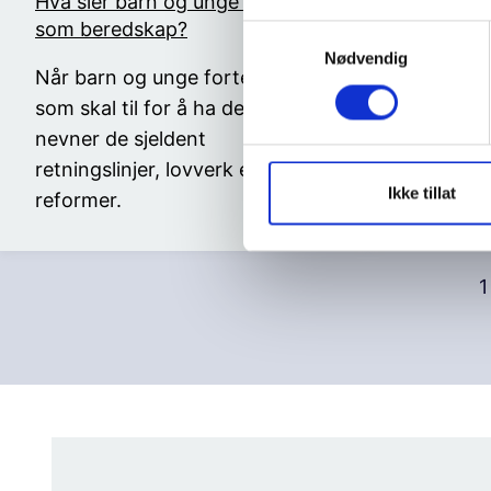
Hva sier barn og unge om tillit
BUP møte
som beredskap?
grunnleg
S
Nødvendig
a
Når barn og unge forteller hva
Ny rappor
m
som skal til for å ha det bra
godt nok 
t
nevner de sjeldent
unge som s
y
k
retningslinjer, lovverk eller
generalse
k
Ikke tillat
reformer.
Barn Kari
e
v
a
1
l
g