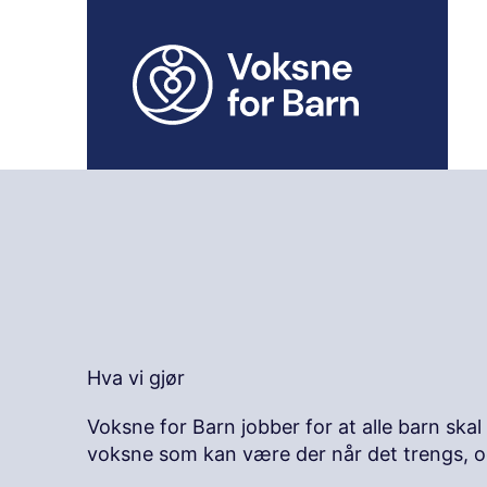
H
o
p
p
t
i
l
i
n
n
h
o
l
d
Hva vi gjør
Voksne for Barn jobber for at alle barn skal 
voksne som kan være der når det trengs, o