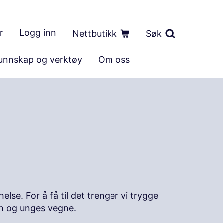
r
Logg inn
Nettbutikk
Søk
unnskap og verktøy
Om oss
lse. For å få til det trenger vi trygge
rn og unges vegne.