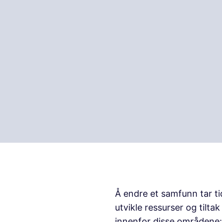
Å endre et samfunn tar ti
utvikle ressurser og tilta
innenfor disse områdene: