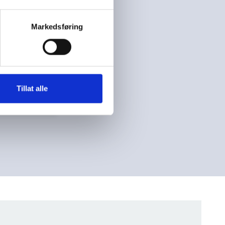
mfatter
Markedsføring
re
r uten
eller
Tillat alle