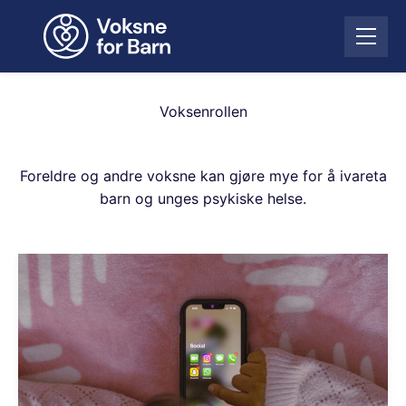
H
o
Å
p
p
p
n
t
e
i
Voksenrollen
m
l
e
i
n
n
Foreldre og andre voksne kan gjøre mye for å ivareta
y
n
barn og unges psykiske helse.
h
o
l
d