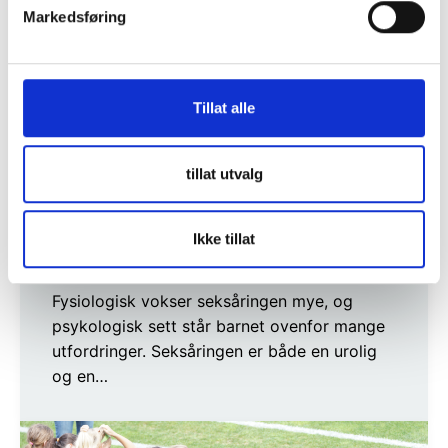
v
Markedsføring
a
l
g
Tillat alle
tillat utvalg
Ikke tillat
Den utrolige og urolige 6-åringen
Fysiologisk vokser seksåringen mye, og
psykologisk sett står barnet ovenfor mange
utfordringer. Seksåringen er både en urolig
og en…