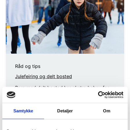
Råd og tips
Julefeiring og delt bosted
Barn med delt bosted har ekstra behov for
forutsigbarhet, avtal i god tid hvor barnet
skal være.
Samtykke
Detaljer
Om