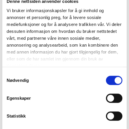
Denne nettsiden anvender cookies
Vi bruker informasjonskapsler for å gi innhold og
annonser et personlig preg, for å levere sosiale
mediefunksjoner og for å analysere trafikken vår. Vi deler
dessuten informasjon om hvordan du bruker nettstedet
vårt, med partnerne våre innen sosiale medier,
annonsering og analysearbeid, som kan kombinere den
med annen informasjon du har gjort tilgjengelig for dem,
eller som de har samlet inn gjennom din bruk av
tjenestene deres.
S
Råd og tips
Nødvendig
a
Barn ønsker seg tid til jul
m
t
Mange barn gir uttrykk for at det de ønsker
Egenskaper
y
seg mest av alt, er at foreldrene setter av tid
k
til å være sammen med dem i adventstiden
k
Statistikk
og…
e