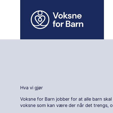
H
o
p
p
t
i
l
i
n
n
h
o
l
d
Hva vi gjør
Voksne for Barn jobber for at alle barn skal 
voksne som kan være der når det trengs, o