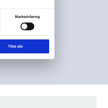
mfatter
Markedsføring
re
r uten
eller
Tillat alle