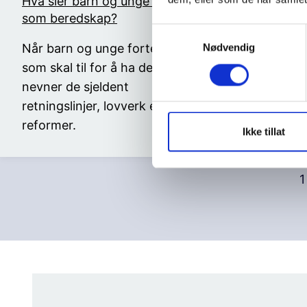
Hva sier barn og unge om tillit
BUP møte
som beredskap?
grunnleg
S
Når barn og unge forteller hva
Ny rappor
Nødvendig
a
m
som skal til for å ha det bra
godt nok 
t
nevner de sjeldent
unge som s
y
retningslinjer, lovverk eller
generalse
k
reformer.
Barn Kari
k
Ikke tillat
e
v
1
a
l
g