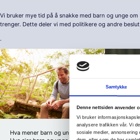
Vi bruker mye tid på å snakke med barn og unge om hv
trenger. Dette deler vi med politikere og andre besl
.
Samtykke
Denne nettsiden anvender c
Vi bruker informasjonskapsler
analysere trafikken vår. Vi 
Hva mener barn og unge
Nyheter
sosiale medier, annonsering 
dem, eller som de har samlet