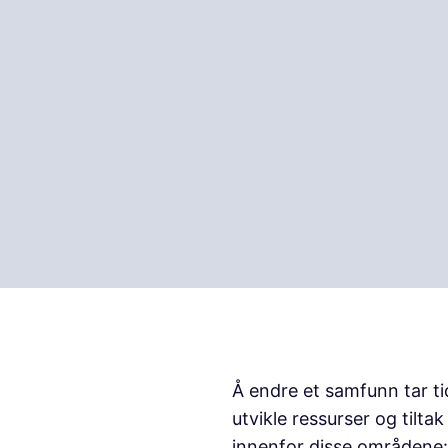
Å endre et samfunn tar ti
utvikle ressurser og tilta
innenfor disse områdene: