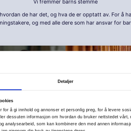
Vi fremmer barns stemme
ordan de har det, og hva de er opptatt av. For å ha 
utningstakere, og med alle dere som har ansvar for ba
Detaljer
ookies
 for å gi innhold og annonser et personlig preg, for å levere sos
deler dessuten informasjon om hvordan du bruker nettstedet vårt,
Hva mener barn og un
og analysearbeid, som kan kombinere den med annen informasjon d
 inn gjennom din bruk av tjenestene deres.