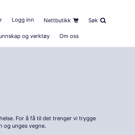
r
Logg inn
Nettbutikk
Søk
unnskap og verktøy
Om oss
lse. For å få til det trenger vi trygge
rn og unges vegne.