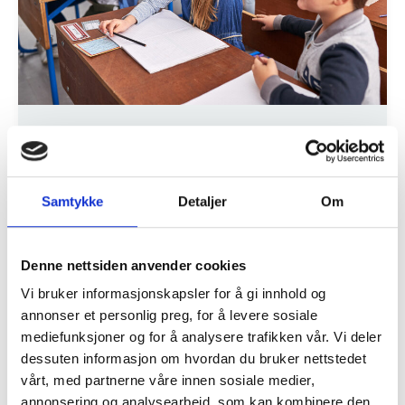
Nyheter
Hva vi fikk til i 2023
Samtykke
Detaljer
Om
Les om alt vi gjorde i 2023 for at barn og
unge i Norge skal ha en trygg oppvekst og
Denne nettsiden anvender cookies
en god psykisk helse!
Vi bruker informasjonskapsler for å gi innhold og
annonser et personlig preg, for å levere sosiale
mediefunksjoner og for å analysere trafikken vår. Vi deler
dessuten informasjon om hvordan du bruker nettstedet
vårt, med partnerne våre innen sosiale medier,
annonsering og analysearbeid, som kan kombinere den