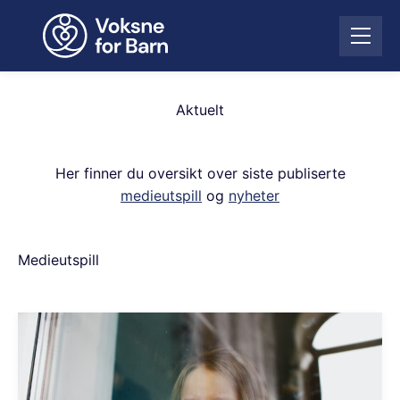
H
o
Å
p
p
p
n
t
e
i
Aktuelt
m
l
e
i
n
n
Her finner du oversikt over siste publiserte
y
n
medieutspill
og
nyheter
h
o
l
Medieutspill
d