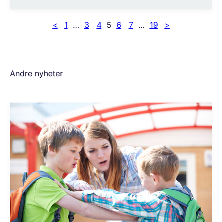
<
1
…
3
4
5
6
7
…
19
>
Andre nyheter