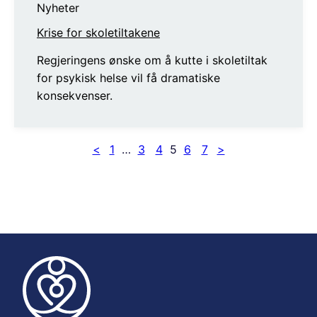
Nyheter
Krise for skoletiltakene
Regjeringens ønske om å kutte i skoletiltak
for psykisk helse vil få dramatiske
konsekvenser.
<
1
…
3
4
5
6
7
>