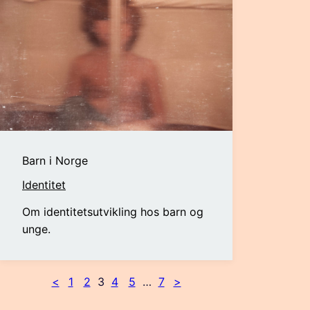
Barn i Norge
Identitet
Om identitetsutvikling hos barn og
unge.
<
1
2
3
4
5
…
7
>