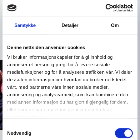
Hvordan er det å gå til fastlegen?
Erfaringene varierer betydelig, men
Samtykke
Detaljer
Om
felles for mange er en opplevelse
av utrygghet og usikkerhet knyttet
til om de vil bli tatt på alvor.
Denne nettsiden anvender cookies
Vi bruker informasjonskapsler for å gi innhold og
annonser et personlig preg, for å levere sosiale
mediefunksjoner og for å analysere trafikken vår. Vi deler
dessuten informasjon om hvordan du bruker nettstedet
vårt, med partnerne våre innen sosiale medier,
annonsering og analysearbeid, som kan kombinere den
med annen informasjon du har gjort tilgjengelig for dem,
eller som de har samlet inn gjennom din bruk av
tjenestene deres.
S
Nødvendig
a