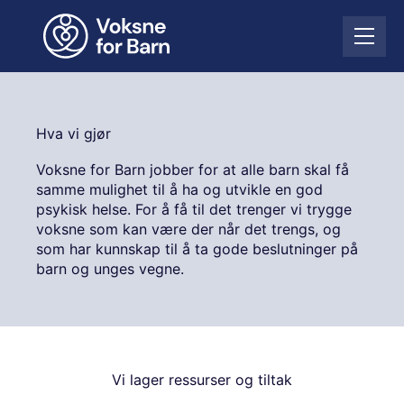
H
o
Å
p
p
p
n
t
e
i
m
l
Hva vi gjør
e
i
n
n
Voksne for Barn jobber for at alle barn skal få
y
n
samme mulighet til å ha og utvikle en god
h
psykisk helse. For å få til det trenger vi trygge
o
voksne som kan være der når det trengs, og
l
som har kunnskap til å ta gode beslutninger på
d
barn og unges vegne.
Vi lager ressurser og tiltak