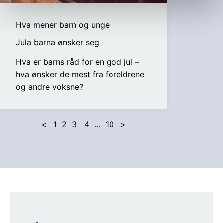
Hva mener barn og unge
Jula barna ønsker seg
Hva er barns råd for en god jul –
hva ønsker de mest fra foreldrene
og andre voksne?
<
1
2
3
4
…
10
>