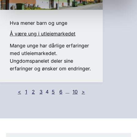
Hva mener barn og unge
Å være ung i utleiemarkedet
Mange unge har dårlige erfaringer
med utleiemarkedet.
Ungdomspanelet deler sine
erfaringer og ønsker om endringer.
<
1
2
3
4
5
6
…
10
>