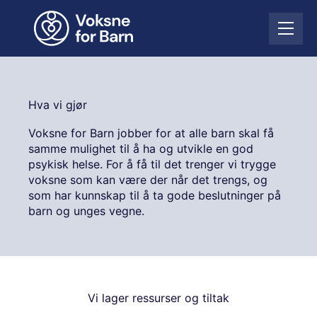
H
o
Å
p
p
p
n
t
e
i
m
l
Hva vi gjør
e
i
n
n
Voksne for Barn jobber for at alle barn skal få
y
n
samme mulighet til å ha og utvikle en god
h
psykisk helse. For å få til det trenger vi trygge
o
voksne som kan være der når det trengs, og
l
som har kunnskap til å ta gode beslutninger på
d
barn og unges vegne.
Vi lager ressurser og tiltak