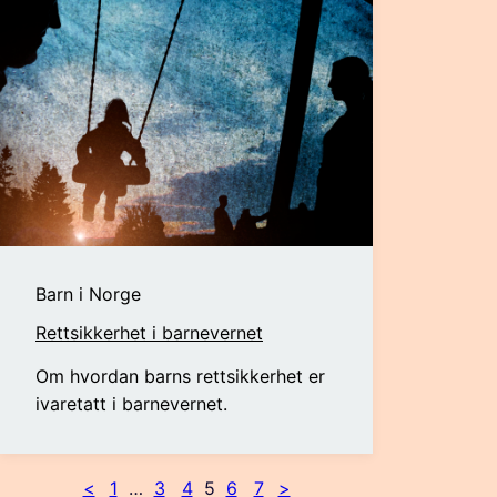
Barn i Norge
Rettsikkerhet i barnevernet
Om hvordan barns rettsikkerhet er
ivaretatt i barnevernet.
<
1
…
3
4
5
6
7
>