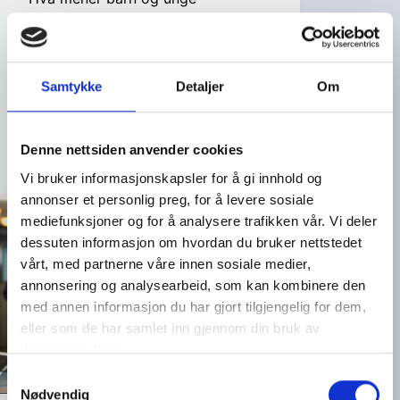
Ung arbeidstaker
Å ha en jobb er viktig for
økonomisk trygghet og sosial
Samtykke
Detaljer
Om
tilhørighet, men som ung
arbeidstaker møter man på flere
Denne nettsiden anvender cookies
utfordringer.
Vi bruker informasjonskapsler for å gi innhold og
annonser et personlig preg, for å levere sosiale
mediefunksjoner og for å analysere trafikken vår. Vi deler
dessuten informasjon om hvordan du bruker nettstedet
vårt, med partnerne våre innen sosiale medier,
annonsering og analysearbeid, som kan kombinere den
med annen informasjon du har gjort tilgjengelig for dem,
eller som de har samlet inn gjennom din bruk av
tjenestene deres.
S
Nødvendig
a