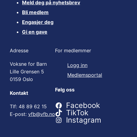
Meld deg på nyhetsbrev
Bli medlem
Engasjer deg
Gi en gave
Adresse
For medlemmer
Voksne for Barn
Logg inn
Lille Grensen 5
Medlemsportal
0159 Oslo
Følg oss
Kontakt
Facebook
Tlf: 48 89 62 15
TikTok
E-post:
vfb@vfb.no
Instagram