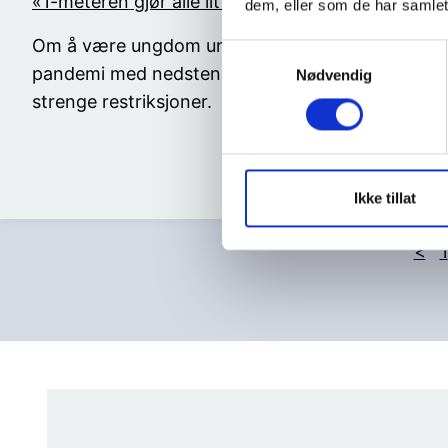
«1-meteren gjør alle litt tristere»
dem, eller som de har samlet
En skole f
Om å være ungdom under
S
Erfaring
pandemi med nedstenging og
Nødvendig
a
skole for
m
strenge restriksjoner.
helse og 
t
hvordan 
y
skolen n
k
k
Ikke tillat
e
v
<
1
a
l
g