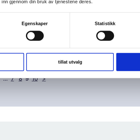
 inn gjennom din bruk av tjenestene deres.
or alle?
Om hva elevene selv m
til for å ha det bra på 
shefte om å skape en
Egenskaper
Statistikk
 inkludering, psykisk
livsmestring. Om
det er å være på
år ingen…
tillat utvalg
…
7
8
9
10
>