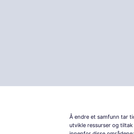
Å endre et samfunn tar ti
utvikle ressurser og tilta
innenfor disse områdene: