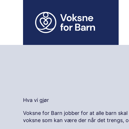
H
o
p
p
t
i
l
i
n
n
h
o
l
d
Hva vi gjør
Voksne for Barn jobber for at alle barn skal 
voksne som kan være der når det trengs, o