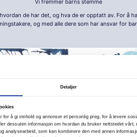
Vi fremmer barns stemme
ordan de har det, og hva de er opptatt av. For å ha 
utningstakere, og med alle dere som har ansvar for ba
Detaljer
ookies
Hva mener barn og un
 for å gi innhold og annonser et personlig preg, for å levere sos
«Lære for livet»: Elev
deler dessuten informasjon om hvordan du bruker nettstedet vårt,
og analysearbeid, som kan kombinere den med annen informasjon d
skolen
r barn og unge