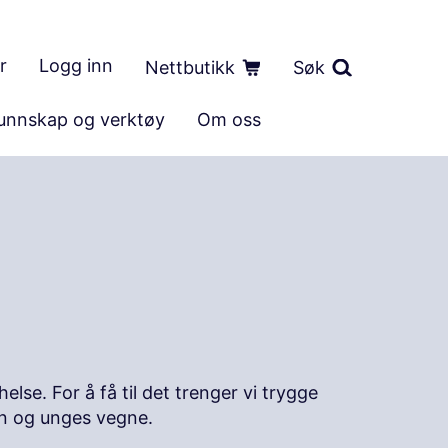
r
Logg inn
Nettbutikk
Søk
unnskap og verktøy
Om oss
lse. For å få til det trenger vi trygge
rn og unges vegne.